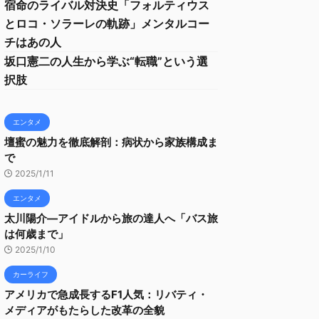
宿命のライバル対決史「フォルティウス
とロコ・ソラーレの軌跡」メンタルコー
チはあの人
坂口憲二の人生から学ぶ“転職”という選
択肢
エンタメ
壇蜜の魅力を徹底解剖：病状から家族構成ま
で
2025/1/11
エンタメ
太川陽介—アイドルから旅の達人へ「バス旅
は何歳まで」
2025/1/10
カーライフ
アメリカで急成長するF1人気：リバティ・
メディアがもたらした改革の全貌