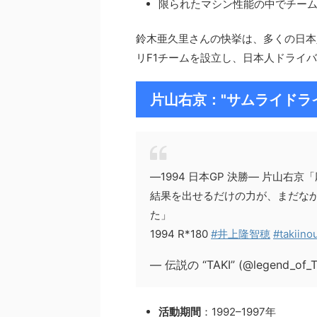
限られたマシン性能の中でチー
鈴木亜久里さんの快挙は、多くの日本
リF1チームを設立し、日本人ドライ
片山右京："サムライドラ
―1994 日本GP 決勝― 片山
結果を出せるだけの力が、まだな
た」
1994 R*180
#井上隆智穂
#takiino
— 伝説の “TAKI” (@legend_of_T
活動期間
：1992–1997年