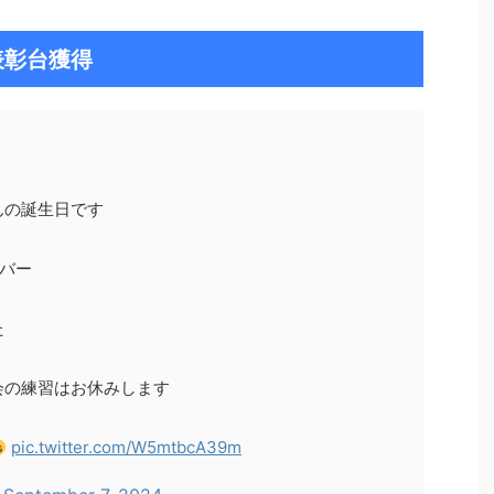
表彰台獲得
んの誕生日です
イバー
た
会の練習はお休みします
pic.twitter.com/W5mtbcA39m