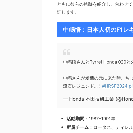
ともに彼らの軌跡を紹介し、合わせて
証します。
中嶋悟：日本人初のF1レ
中嶋悟さんとTyrrel Honda 02
中嶋さんが愛機の元に来た時、ち
流石レジェンド...！
#HRSF2024
p
— Honda 本田技研工業 (@Hond
活動期間
：1987–1991年
所属チーム
：ロータス、ティレ