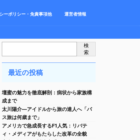
シーポリシー・免責事項他
運営者情報
検
索
最近の投稿
壇蜜の魅力を徹底解剖：病状から家族構
成まで
太川陽介—アイドルから旅の達人へ「バ
ス旅は何歳まで」
アメリカで急成長するF1人気：リバテ
ィ・メディアがもたらした改革の全貌