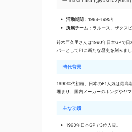
— masamasa (@yoshi02yoshi
活動期間
：1988–1995年
所属チーム
：ラルース、ザクス
鈴木亜久里さんは1990年日本GPで
バーとしてF1に新たな歴史を刻みま
時代背景
1990年代初頭、日本のF1人気は最
埋まり、国内メーカーのホンダやヤマ
主な功績
1990年日本GPで3位入賞。