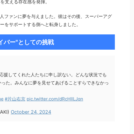
ムを支える存在感を発揮。
人ファンに夢を与えました。彼はその後、スーパーアグ
バーをサポートする側へと転身しました。
イバー"としての挑戦
右京「応援してくれた人たちに申し訳ない。どんな状況でも
かった。みんなに夢を見せてあげることすらできなかっ
ue
#片山右京
pic.twitter.com/dRcHIlLJqn
AKI)
October 24, 2024