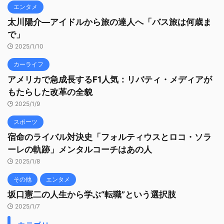
エンタメ
太川陽介—アイドルから旅の達人へ「バス旅は何歳ま
で」
2025/1/10
カーライフ
アメリカで急成長するF1人気：リバティ・メディアが
もたらした改革の全貌
2025/1/9
スポーツ
宿命のライバル対決史「フォルティウスとロコ・ソラ
ーレの軌跡」メンタルコーチはあの人
2025/1/8
その他
エンタメ
坂口憲二の人生から学ぶ“転職”という選択肢
2025/1/7