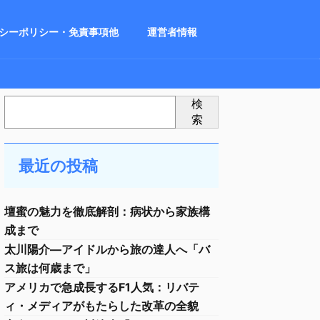
シーポリシー・免責事項他
運営者情報
検
索
最近の投稿
壇蜜の魅力を徹底解剖：病状から家族構
成まで
太川陽介—アイドルから旅の達人へ「バ
ス旅は何歳まで」
アメリカで急成長するF1人気：リバテ
ィ・メディアがもたらした改革の全貌