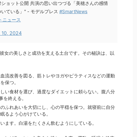
2ショット公開 共演の思い出つづる「美穂さんの感情
ている」" - モデルプレス
#SmartNews
トニュース
 10, 2024
彼女の美しさと成功を支える土台です。その秘訣は、以
、血流改善を図る、筋トレやヨガやピラティスなどの運動
力を保つ。
優しい食材を選び、過度なダイエットに頼らない。腹八分
事を終える。
とのふれあいを大切にし、心の平穏を保つ。就寝前に自分
で眠るよう心がけている。
ています。白湯をたくさん飲むようにしている。