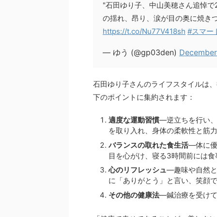
"石田ゆり子、中山美穂さん追悼で
の揺れ、昂り、涙が目の奥に焼きつい
https://t.co/Nu77V418sh
#スマー
— ゆう (@gp03den)
December
石田ゆり子さんのライフスタイルは、
下のポイントに集約されます：
適度な運動習慣
—逆立ちを行い
を取り入れ、身体の柔軟性と筋
バランスの取れた食生活
—体に
目を心がけ、寝る3時間前には食
心のリフレッシュ
—趣味や自然
に「ありがとう」と言い、笑顔
その他の健康法
—鍼治療を受け