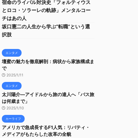
宿命のライバル対決史「フォルティウス
とロコ・ソラーレの軌跡」メンタルコー
チはあの人
坂口憲二の人生から学ぶ“転職”という選
択肢
エンタメ
壇蜜の魅力を徹底解剖：病状から家族構成ま
で
2025/1/11
エンタメ
太川陽介—アイドルから旅の達人へ「バス旅
は何歳まで」
2025/1/10
カーライフ
アメリカで急成長するF1人気：リバティ・
メディアがもたらした改革の全貌