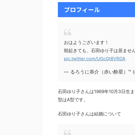
プロフィール
おはようございます！
朝起きても、石田ゆり子は居ませ
pic.twitter.com/UGcQt8VRDA
— るろうに恭介（赤い酔星）™️ (@k
石田ゆり子さんは1969年10月3日生
型はA型です。
石田ゆり子さんは結婚について