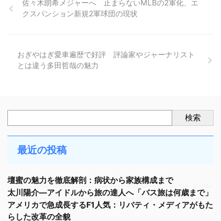
佐々木朗希メジャーへ 止まらないMLBの2軍化、エ
クスパンション新規2軍球団の現状
おぎやはぎ愛車遍歴で好評 評論家やジャーナリスト
とは違う多田哲哉の魅力
検索
最近の投稿
壇蜜の魅力を徹底解剖：病状から家族構成まで
太川陽介—アイドルから旅の達人へ「バス旅は何歳まで」
アメリカで急成長するF1人気：リバティ・メディアがもた
らした改革の全貌