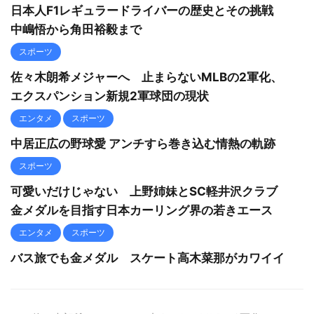
日本人F1レギュラードライバーの歴史とその挑戦
中嶋悟から角田裕毅まで
スポーツ
佐々木朗希メジャーへ 止まらないMLBの2軍化、
エクスパンション新規2軍球団の現状
エンタメ
スポーツ
中居正広の野球愛 アンチすら巻き込む情熱の軌跡
スポーツ
可愛いだけじゃない 上野姉妹とSC軽井沢クラブ
金メダルを目指す日本カーリング界の若きエース
エンタメ
スポーツ
バス旅でも金メダル スケート高木菜那がカワイイ