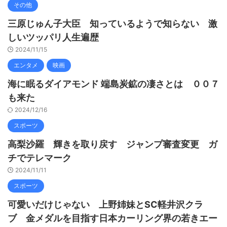
その他
三原じゅん子大臣 知っているようで知らない 激
しいツッパリ人生遍歴
2024/11/15
エンタメ
映画
海に眠るダイアモンド 端島炭鉱の凄さとは ００７
も来た
2024/12/16
スポーツ
高梨沙羅 輝きを取り戻す ジャンプ審査変更 ガ
チでテレマーク
2024/11/11
スポーツ
可愛いだけじゃない 上野姉妹とSC軽井沢クラ
ブ 金メダルを目指す日本カーリング界の若きエー