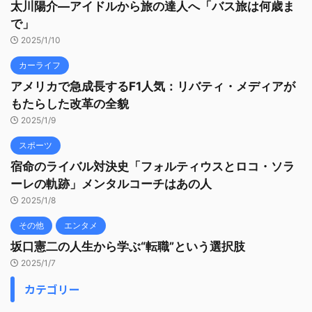
太川陽介—アイドルから旅の達人へ「バス旅は何歳ま
で」
2025/1/10
カーライフ
アメリカで急成長するF1人気：リバティ・メディアが
もたらした改革の全貌
2025/1/9
スポーツ
宿命のライバル対決史「フォルティウスとロコ・ソラ
ーレの軌跡」メンタルコーチはあの人
2025/1/8
その他
エンタメ
坂口憲二の人生から学ぶ“転職”という選択肢
2025/1/7
カテゴリー